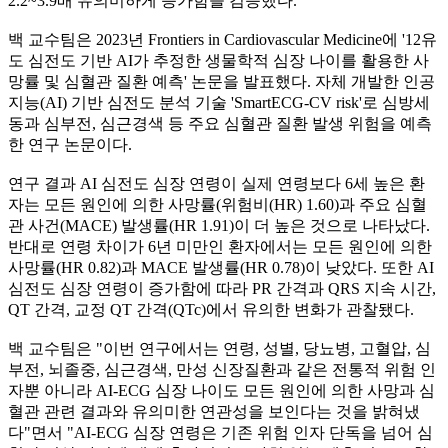
2.2~3.9배 유의미하게 증가함을 검증했다.
백 교수팀은 2023년 Frontiers in Cardiovascular Medicine에 '12유
도 심전도 기반 AI가 추정한 생물학적 심장 나이를 활용한 사
망률 및 심혈관 질환 예측' 논문을 발표했다. 자체 개발한 인공
지능(AI) 기반 심전도 분석 기술 'SmartECG-CV risk'로 심방세
동과 심부전, 심근경색 등 주요 심혈관 질환 발생 위험을 예측
한 연구 논문이다.
연구 결과 AI 심전도 심장 연령이 실제 연령보다 6세 높은 환
자는 모든 원인에 의한 사망률(위험비(HR) 1.60)과 주요 심혈
관 사건(MACE) 발생률(HR 1.91)이 더 높은 것으로 나타났다.
반대로 연령 차이가 6년 미만인 환자에서는 모든 원인에 의한
사망률(HR 0.82)과 MACE 발생률(HR 0.78)이 낮았다. 또한 AI
심전도 심장 연령이 증가함에 따라 PR 간격과 QRS 지속 시간,
QT 간격, 교정 QT 간격(QTc)에서 유의한 변화가 관찰됐다.
백 교수팀은 "이번 연구에서는 연령, 성별, 당뇨병, 고혈압, 심
부전, 뇌졸중, 심근경색, 만성 신장질환과 같은 전통적 위험 인
자뿐 아니라 AI-ECG 심장 나이도 모든 원인에 의한 사망과 심
혈관 관련 결과와 유의미한 연관성을 보인다는 것을 밝혀냈
다"면서 "AI-ECG 심장 연령은 기존 위험 인자 단독을 넘어 심