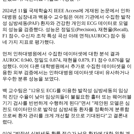
2024년 11월 국제학술지 IEEE Access에 게재된 논문에서 인하
대병원 심장내과 백용수 교수팀은 여러 기관에서 수집한 발작
성 심방세동(PAF) 환자와 건강한 개인의 ECG 데이터로 모델
의 성능을 검증했다. 성능은 정밀도(Precision), 재현율(Recall),
F1 점수, 수신자 조작 특성 곡선 아래 면적(AUROC) 점수 등
네 가지 지표로 평가했다.
먼저 인하대병원에서 수집한 데이터셋에 대한 분석 결과
AUROC 0.940, 정밀도 0.874, 재현율 0.879, F1 점수 0.876을 달
성했다. 이어 다른 대학병원에서 추가로 수집한 데이터셋을 이
용한 외부 검증에서는 인하대병원 데이터셋 대비 유사하거나
우수한 분류 성능을 보였다.
백 교수팀은 "12유도 ECG를 이용한 발작성 심방세동의 임상
적 진단 수율이 낮아 임상의들이 불필요한 홀터 또는 웨어러블
기기 검사를 빈번하게 수행하게 된다"면서 "제안된 모델은 심
전도 데이터만으로 발작성 심방세동 환자를 정확하게 분류함
으로써 환자 관리를 크게 개선할 것으로 기대된다"고 결론내
렸다.
이어 "발작성 심방세동 확률 점수가 낮은 환자에 대한 위험 계