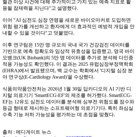
혈관 이상 사건에 대해 추가적이고 가치 있는 예측 지표로 활
용될 잠재력을 지닌다"고 설명했다.
이어 "AI 심전도 심장 연령을 새로운 바이오마커로 도입하면
위험 평가를 개선하고 환자에게 더 효과적인 예방적 개입을 안
내할 수 있을 것이다"고 덧붙였다.
이후 연구팀은 15만 명 규모의 국내 국가 건강검진 데이터를
기반으로 예측 정확도와 임상적 유효성을 입증했고, 영국 바이
오뱅크(UK Biobank)의 5만 명 데이터를 추가로 분석해 다인종
적용 가능성도 확인했다. 이 결과는 2025 유럽심장부정맥학회
(EHRA)에서 발표됐으며, 백 교수는 학회에서 '디지털 심장 분
야 연구상(E-Cardiology Award)'을 수상했다.
식품의약품안전처는 2026년 1월 30일 딥카디오의 AI 기반 디
지털 의료기기 'SmartECG-EF'의 제조를 허가했다. SmartECG-
EF는 12유도 심전도 데이터를 분석해 심부전 위험도를 점수와
등급 형태로 제시하는 소프트웨어형 의료기기다. 특히 좌심실
수축 기능 저하 가능성을 평가하는 데 초점을 맞췄다.
출처 : 메디게이트 뉴스