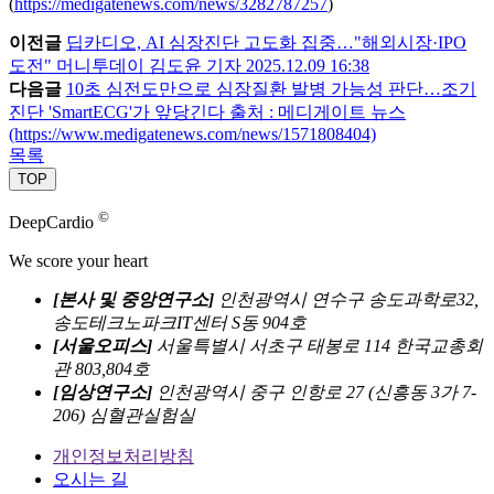
(
https://medigatenews.com/news/3282787257
)
이전글
딥카디오, AI 심장진단 고도화 집중…"해외시장·IPO
도전" 머니투데이 김도윤 기자 2025.12.09 16:38
다음글
10초 심전도만으로 심장질환 발병 가능성 판단…조기
진단 'SmartECG'가 앞당긴다 출처 : 메디게이트 뉴스
(https://www.medigatenews.com/news/1571808404)
목록
TOP
©
DeepCardio
We score your heart
[본사 및 중앙연구소]
인천광역시 연수구 송도과학로32,
송도테크노파크IT센터 S동 904호
[서울오피스]
서울특별시 서초구 태봉로 114 한국교총회
관 803,804호
[임상연구소]
인천광역시 중구 인항로 27 (신흥동 3가 7-
206) 심혈관실험실
개인정보처리방침
오시는 길