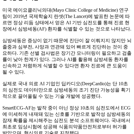
미국 메이요클리닉의대(Mayo Clinic College of Medicine) 연구
팀이 2019년 국제학술지 란셋(The Lancet)에 발표한 논문에 따
르면 정상 리듬 상태에서 얻은 AI 기반 심전도를 통해 진료 현
장에서 심방세동(AF) 환자를 식별할 수 있는 것으로 나타났다.
심방세동은 증상이 없기 때문에 진단이 잘 이뤄지지 않지만 뇌
졸중과 심부전, 사망과 연관돼 있어 빠르게 진단하는 것이 중
요하다. 기존 선별 검사법은 장기간 모니터링이 필요하고 검출
률이 낮아 한계가 있다. 그러나 AI를 활용해 심방세동 환자를
신속하고 저렴하게 식별할 수 있다면 환자 진료에 큰 도움이
될 수 있다.
실제로 국내 의료 AI 기업인 딥카디오(DeepCardio)는 단 10초
의 심전도 데이터만으로 심방세동의 조기 진단 가능성을 획기
적으로 끌어올릴 수 있는 기술 개발에 성공했다.
SmartECG-AF는 발작 중이 아닌 정상 10초의 심전도에서 ECG
에 미세하게 내재돼 있는 신호를 기반으로 발작성 심방세동의
잠재 확률을 제시해주는 심전도 분석 소프트웨어다. 국내에서
최초로 임상시험에 성공해 식품의약품안전처로부터 허가를
받았으며, 혁신의료 기술로 지정됐다.