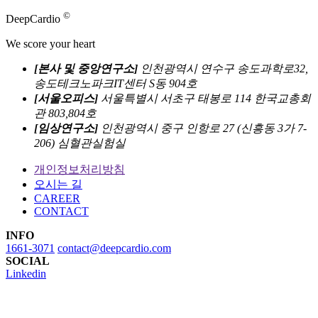
©
DeepCardio
We score your heart
[본사 및 중앙연구소]
인천광역시 연수구 송도과학로32,
송도테크노파크IT센터 S동 904호
[서울오피스]
서울특별시 서초구 태봉로 114 한국교총회
관 803,804호
[임상연구소]
인천광역시 중구 인항로 27 (신흥동 3가 7-
206) 심혈관실험실
개인정보처리방침
오시는 길
CAREER
CONTACT
INFO
1661-3071
contact@deepcardio.com
SOCIAL
Linkedin