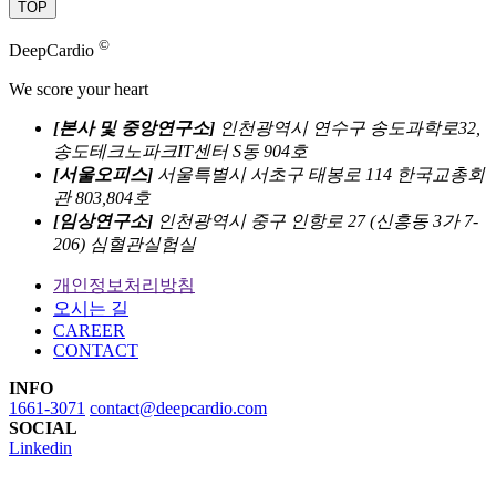
TOP
©
DeepCardio
We score your heart
[본사 및 중앙연구소]
인천광역시 연수구 송도과학로32,
송도테크노파크IT센터 S동 904호
[서울오피스]
서울특별시 서초구 태봉로 114 한국교총회
관 803,804호
[임상연구소]
인천광역시 중구 인항로 27 (신흥동 3가 7-
206) 심혈관실험실
개인정보처리방침
오시는 길
CAREER
CONTACT
INFO
1661-3071
contact@deepcardio.com
SOCIAL
Linkedin