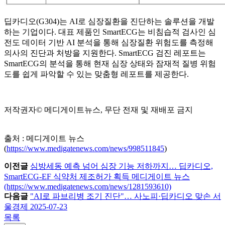
딥카디오(G304)는 AI로 심장질환을 진단하는 솔루션을 개발
하는 기업이다. 대표 제품인 SmartECG는 비침습적 검사인 심
전도 데이터 기반 AI 분석을 통해 심장질환 위험도를 측정해
의사의 진단과 처방을 지원한다. SmartECG 검진 레포트는
SmartECG의 분석을 통해 현재 심장 상태와 잠재적 질병 위험
도를 쉽게 파악할 수 있는 맞춤형 레포트를 제공한다.
저작권자© 메디게이트뉴스, 무단 전재 및 재배포 금지
출처 : 메디게이트 뉴스
(
https://www.medigatenews.com/news/998511845
)
이전글
심방세동 예측 넘어 심장 기능 저하까지… 딥카디오,
SmartECG-EF 식약처 제조허가 획득 메디게이트 뉴스
(https://www.medigatenews.com/news/1281593610)
다음글
"AI로 파브리병 조기 진단"… 사노피·딥카디오 맞손 서
울경제 2025-07-23
목록