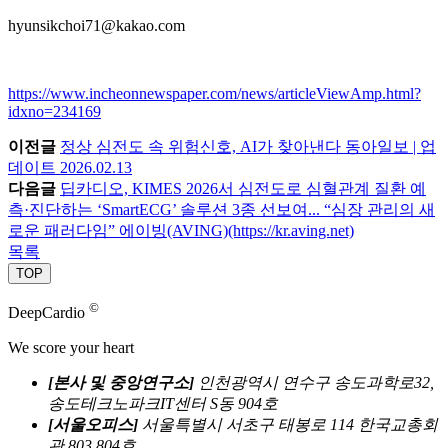
hyunsikchoi71@kakao.com
https://www.incheonnewspaper.com/news/articleViewAmp.html?
idxno=234169
이전글
정상 심전도 속 위험신호, AI가 찾아낸다 동아일보 | 업
데이트 2026.02.13
다음글
딥카디오, KIMES 2026서 심전도로 심혈관계 질환 예
측·진단하는 ‘SmartECG’ 솔루션 3종 선보여... “심장 관리의 새
로운 패러다임” 에이빙(AVING)(https://kr.aving.net)
목록
TOP
©
DeepCardio
We score your heart
[본사 및 중앙연구소]
인천광역시 연수구 송도과학로32,
송도테크노파크IT센터 S동 904호
[서울오피스]
서울특별시 서초구 태봉로 114 한국교총회
관 803,804호